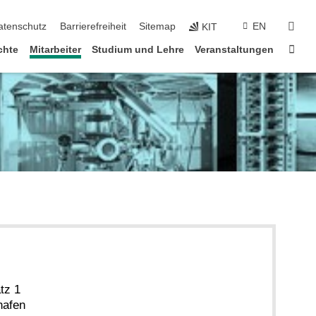
suc
atenschutz
Barrierefreiheit
Sitemap
EN
KIT
Star
chte
Mitarbeiter
Studium und Lehre
Veranstaltungen
tz 1
hafen