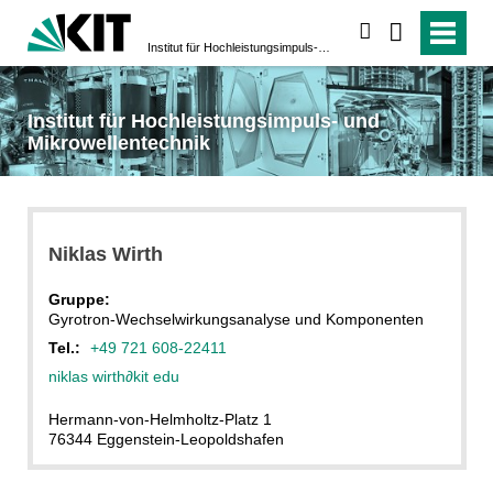
suchen
Institut für Hochleistungsimpuls- und Mikrowellentechnik
Institut für Hochleistungsimpuls- und
Mikrowellentechnik
Niklas
Wirth
Gruppe:
Gyrotron-Wechselwirkungsanalyse und Komponenten
Tel.:
+49 721 608-22411
niklas wirth
∂
kit edu
Hermann-von-Helmholtz-Platz 1
76344 Eggenstein-Leopoldshafen